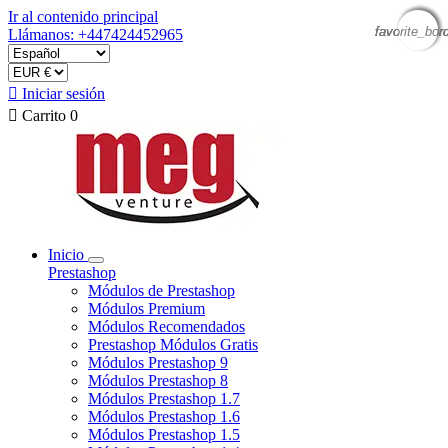
Ir al contenido principal
favorite_bor
favorite_bor
favorite_bor
favorite_bor
Llámanos: +447424452965

Iniciar sesión

Carrito
0
Inicio
Prestashop
Módulos de Prestashop
Módulos Premium
Módulos Recomendados
Prestashop Módulos Gratis
Módulos Prestashop 9
Módulos Prestashop 8
Módulos Prestashop 1.7
Módulos Prestashop 1.6
Módulos Prestashop 1.5