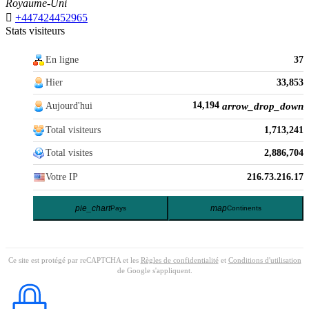
Royaume-Uni

+447424452965
Stats visiteurs
En ligne
37
Hier
33,853
14,194
Aujourd'hui
arrow_drop_down
Total visiteurs
1,713,241
Total visites
2,886,704
Votre IP
216.73.216.17
pie_chart
map
Pays
Continents
Ce site est protégé par reCAPTCHA et les
Règles de confidentialité
et
Conditions d'utilisation
de Google s'appliquent.