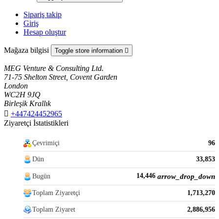
Sipariş takip
Giriş
Hesap oluştur
Mağaza bilgisi
Toggle store information

MEG Venture & Consulting Ltd.
71-75 Shelton Street, Covent Garden
London
WC2H 9JQ
Birleşik Krallık

+447424452965
Ziyaretçi İstatistikleri
Çevrimiçi
96
Dün
33,853
14,446
Bugün
arrow_drop_down
Toplam Ziyaretçi
1,713,270
Toplam Ziyaret
2,886,956