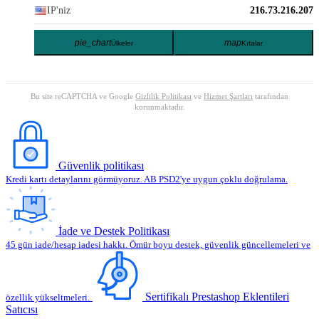
IP'niz
216.73.216.207
pie_chart
map
Ülkeler
Kıtalar
Bu site reCAPTCHA ve Google
Gizlilik Politikası
ve
Hizmet Şartları
tarafından
korunmaktadır.
Güvenlik politikası
Kredi kartı detaylarını görmüyoruz. AB PSD2'ye uygun çoklu doğrulama.
İade ve Destek Politikası
45 gün iade/hesap iadesi hakkı. Ömür boyu destek, güvenlik güncellemeleri ve
Sertifikalı Prestashop Eklentileri
özellik yükseltmeleri.
Satıcısı