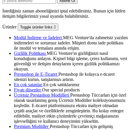
İstediğiniz zaman aboneliğinizi iptal edebilirsiniz. Bunun için lütfen
iletişim bilgilerimizi yasal uyarıda bulabilirsiniz.
Ürünler
Toggle ürünler links

Modül İndirme ve İadeleri
MEG Venture'da zahmetsiz yazılım
indirmeleri ve sorunsuz iadeler. Müşteri dostu iade politikası
ile modül ve temalara anında erişim.
Gizlilik Politikası
MEG Venture'ın gizliliğinizi nasıl
koruduğunu anlayın. Kişisel bilgi işleme, çerez kullanımı, veri
güvenliği ve iletişim detaylarını içeren gizlilik politikamızı
okuyun.
Prestashop ile E-Ticaret
Prestashop ile kolayca e-ticaret
sitenizi kurun, satışlarınızı artırın.
En çok satanlar
En çok sattıklarımız
Fiyatı düşenler
Our special products
Ücretsiz Prestashop Modülleri
Prestashop Tüccarları için özel
olarak tasarlanmış geniş Ücretsiz Modüller koleksiyonumuzu
keşfedin. E-ticaret platformunuzu ekstra maliyet olmadan
çeşitli araçlar ve özelliklerle zenginleştirin. Bu kolay entegre
edilebilir, maliyet etkin çözümlerle çevrimiçi mağazanızın
işlevselliğini ve kullanıcı deneyimini yükseltin.
Premium Modüller
Prestashop Tüccarları için gelişmiş