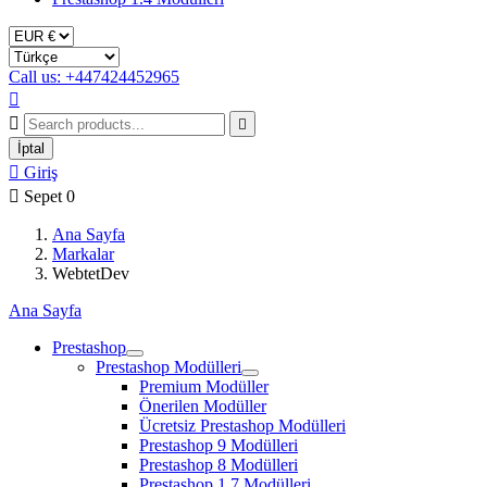
Call us: +447424452965



İptal

Giriş

Sepet
0
Ana Sayfa
Markalar
WebtetDev
Ana Sayfa
Prestashop
Prestashop Modülleri
Premium Modüller
Önerilen Modüller
Ücretsiz Prestashop Modülleri
Prestashop 9 Modülleri
Prestashop 8 Modülleri
Prestashop 1.7 Modülleri