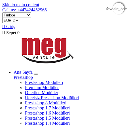
Skip to main content
favorite_bor
favorite_bor
favorite_bor
favorite_bor
Call us: +447424452965

Giriş

Sepet
0
Ana Sayfa
Prestashop
Prestashop Modülleri
Premium Modüller
Önerilen Modüller
Ücretsiz Prestashop Modülleri
Prestashop 8 Modülleri
Prestashop 1.7 Modülleri
Prestashop 1.6 Modülleri
Prestashop 1.5 Modülleri
Prestashop 1.4 Modülleri