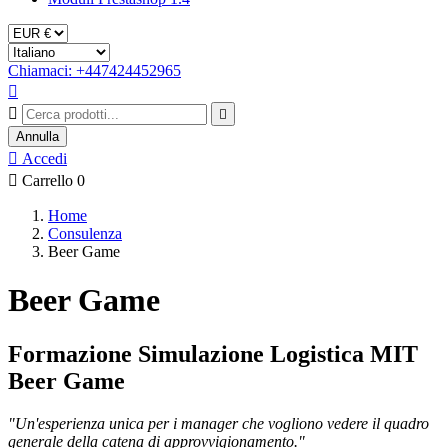
Chiamaci: +447424452965



Annulla

Accedi

Carrello
0
Home
Consulenza
Beer Game
Beer Game
Formazione Simulazione Logistica MIT
Beer Game
"Un'esperienza unica per i manager che vogliono vedere il quadro
generale della catena di approvvigionamento."