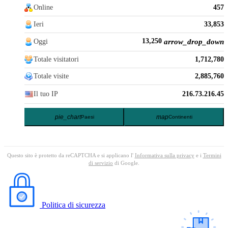
Online
457
Ieri
33,853
13,250
Oggi
arrow_drop_down
Totale visitatori
1,712,780
Totale visite
2,885,760
Il tuo IP
216.73.216.45
pie_chart
map
Paesi
Continenti
Questo sito è protetto da reCAPTCHA e si applicano l'
Informativa sulla privacy
e i
Termini
di servizio
di Google.
Politica di sicurezza