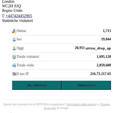
London
WC2H 9JQ
Regno Unito

+447424452965
Statistiche visitatori
Online
1,713
Ieri
19,044
20,951
Oggi
arrow_drop_up
Totale visitatori
1,695,128
Totale visite
2,859,608
Il tuo IP
216.73.217.65
pie_chart
map
Paesi
Continenti
Questo sito è protetto da reCAPTCHA e si applicano l'
Informativa sulla privacy
e i
Termini
di servizio
di Google.