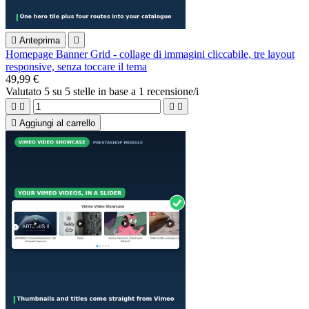

Anteprima

Homepage Banner Grid - collage di immagini cliccabile, tre layout
responsive, senza toccare il tema
49,99 €
Valutato
5
su 5 stelle in base a
1
recensione/i





Aggiungi al carrello