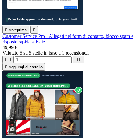

Anteprima

Customer Service Pro - Allegati nel form di contatto, blocco spam e
risposte rapide salvate
49,99 €
Valutato
5
su 5 stelle in base a
1
recensione/i





Aggiungi al carrello