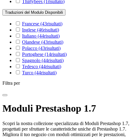
Thirtybees
(1
risultato
)
Traduzioni del Modulo Disponibili
Francese
(43
risultati
)
Inglese
(46
risultati
)
Italiano
(44
risultati
)
Olandese
(43
risultati
)
Polacco
(43
risultati
)
Portoghese
(14
risultati
)
Spagnolo
(44
risultati
)
Tedesco
(44
risultati
)
Turco
(44
risultati
)
Filtra per
Moduli Prestashop 1.7
Scopri la nostra collezione specializzata di Moduli Prestashop 1.7,
progettati per sfruttare le caratteristiche uniche di Prestashop 1.7.
Migliora il tuo negozio con moduli ottimizzati per le prestazioni,