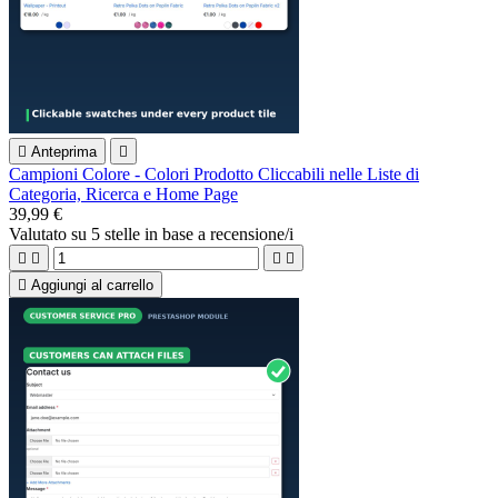

Anteprima

Campioni Colore - Colori Prodotto Cliccabili nelle Liste di
Categoria, Ricerca e Home Page
39,99 €
Valutato
su 5 stelle in base a
recensione/i





Aggiungi al carrello