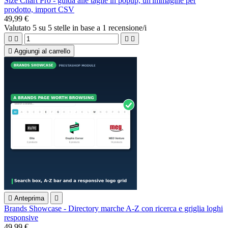
Size Chart Pro - guida alle taglie in popup, un'immagine per
prodotto, import CSV
49,99 €
Valutato
5
su 5 stelle in base a
1
recensione/i





Aggiungi al carrello

Anteprima

Brands Showcase - Directory marche A-Z con ricerca e griglia loghi
responsive
49,99 €