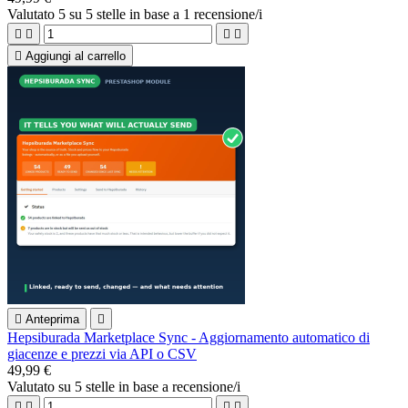
Valutato
5
su 5 stelle in base a
1
recensione/i





Aggiungi al carrello

Anteprima

Hepsiburada Marketplace Sync - Aggiornamento automatico di
giacenze e prezzi via API o CSV
49,99 €
Valutato
su 5 stelle in base a
recensione/i



