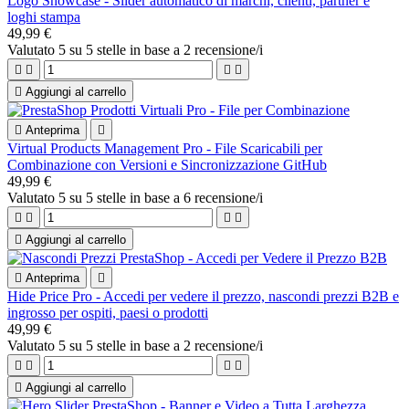
Logo Showcase - Slider automatico di marchi, clienti, partner e
loghi stampa
49,99 €
Valutato
5
su 5 stelle in base a
2
recensione/i





Aggiungi al carrello

Anteprima

Virtual Products Management Pro - File Scaricabili per
Combinazione con Versioni e Sincronizzazione GitHub
49,99 €
Valutato
5
su 5 stelle in base a
6
recensione/i





Aggiungi al carrello

Anteprima

Hide Price Pro - Accedi per vedere il prezzo, nascondi prezzi B2B e
ingrosso per ospiti, paesi o prodotti
49,99 €
Valutato
5
su 5 stelle in base a
2
recensione/i





Aggiungi al carrello