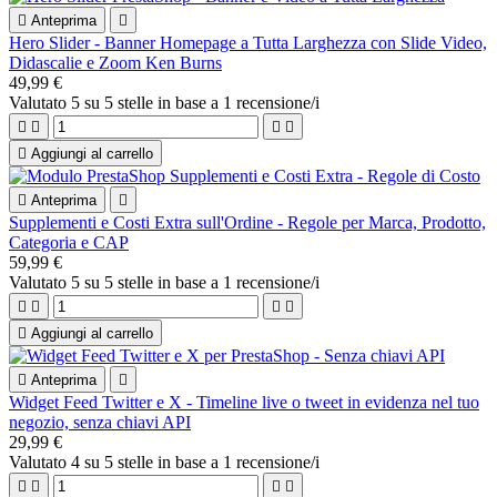

Anteprima

Hero Slider - Banner Homepage a Tutta Larghezza con Slide Video,
Didascalie e Zoom Ken Burns
49,99 €
Valutato
5
su 5 stelle in base a
1
recensione/i





Aggiungi al carrello

Anteprima

Supplementi e Costi Extra sull'Ordine - Regole per Marca, Prodotto,
Categoria e CAP
59,99 €
Valutato
5
su 5 stelle in base a
1
recensione/i





Aggiungi al carrello

Anteprima

Widget Feed Twitter e X - Timeline live o tweet in evidenza nel tuo
negozio, senza chiavi API
29,99 €
Valutato
4
su 5 stelle in base a
1
recensione/i



