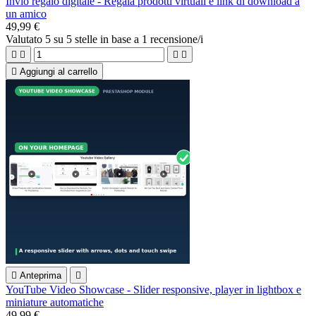
Invio regalo digitale - Regala prodotti virtuali e link di download a
un amico
49,99 €
Valutato
5
su 5 stelle in base a
1
recensione/i





Aggiungi al carrello

Anteprima

YouTube Video Showcase - Slider responsive, player in lightbox e
miniature automatiche
49,99 €