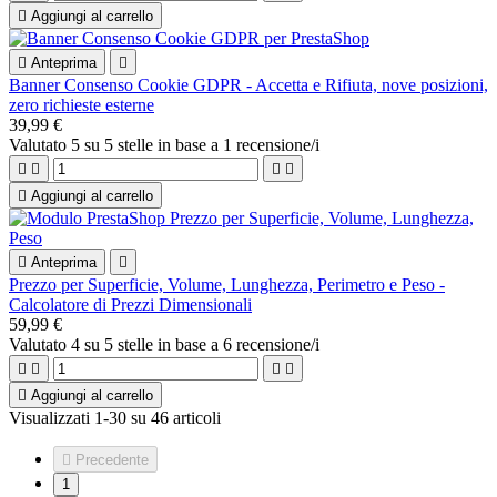

Aggiungi al carrello

Anteprima

Banner Consenso Cookie GDPR - Accetta e Rifiuta, nove posizioni,
zero richieste esterne
39,99 €
Valutato
5
su 5 stelle in base a
1
recensione/i





Aggiungi al carrello

Anteprima

Prezzo per Superficie, Volume, Lunghezza, Perimetro e Peso -
Calcolatore di Prezzi Dimensionali
59,99 €
Valutato
4
su 5 stelle in base a
6
recensione/i





Aggiungi al carrello
Visualizzati 1-30 su 46 articoli

Precedente
1