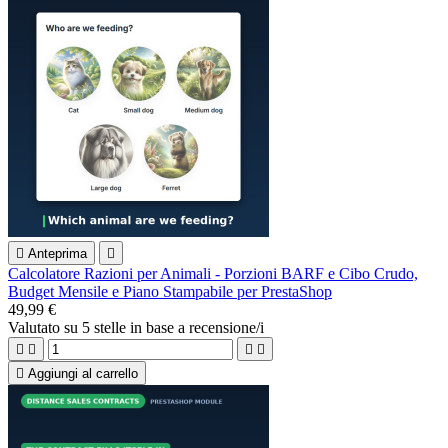

Anteprima

Calcolatore Razioni per Animali - Porzioni BARF e Cibo Crudo,
Budget Mensile e Piano Stampabile per PrestaShop
49,99 €
Valutato
su 5 stelle in base a
recensione/i





Aggiungi al carrello