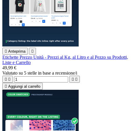

Anteprima

Etichette Prezzo Unità - Prezzi al Kg, al Litro e al Pezzo su Prodotti,
Liste e Carrello
49,99 €
Valutato
su 5 stelle in base a
recensione/i





Aggiungi al carrello