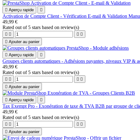

Aperçu rapide

Activation de Compte Client - Vérification E-mail & Validation Manue
49,99 €
Rated
out of 5 stars based on
review(s)





Ajouter au panier

Aperçu rapide

Groupes clients automatiques - Adhésions payantes, niveaux VIP & a
49,99 €
Rated
out of 5 stars based on
review(s)





Ajouter au panier

Aperçu rapide

Tax Exempt Pro - Exonération de taxe & TVA B2B par groupe de clien
49,99 €
Rated
out of 5 stars based on
review(s)





Ajouter au panier