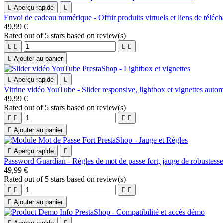

Aperçu rapide

Envoi de cadeau numérique - Offrir produits virtuels et liens de télé
49,99 €
Rated
out of 5 stars based on
review(s)





Ajouter au panier

Aperçu rapide

Vitrine vidéo YouTube - Slider responsive, lightbox et vignettes auto
49,99 €
Rated
out of 5 stars based on
review(s)





Ajouter au panier

Aperçu rapide

Password Guardian - Règles de mot de passe fort, jauge de robustess
49,99 €
Rated
out of 5 stars based on
review(s)





Ajouter au panier

Aperçu rapide
