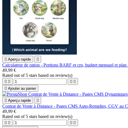

Aperçu rapide

Calculateur de ration - Portions BARF et cru, budget mensuel et plan
49,99 €
Rated
out of 5 stars based on
review(s)





Ajouter au panier

Aperçu rapide

Contrat de Vente à Distance - Pages CMS Auto-Remplies, CGV au 
49,99 €
Rated
out of 5 stars based on
review(s)



