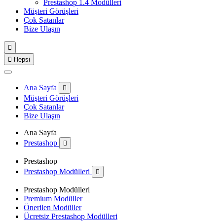
Prestashop 1.4 Modülleri
Müşteri Görüşleri
Çok Satanlar
Bize Ulaşın


Hepsi
Ana Sayfa

Müşteri Görüşleri
Çok Satanlar
Bize Ulaşın
Ana Sayfa
Prestashop

Prestashop
Prestashop Modülleri

Prestashop Modülleri
Premium Modüller
Önerilen Modüller
Ücretsiz Prestashop Modülleri